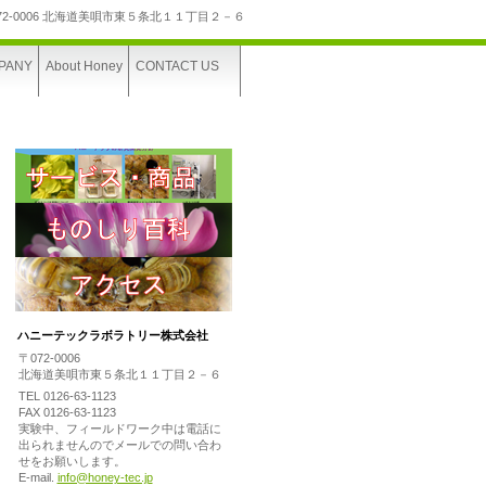
72-0006 北海道美唄市東５条北１１丁目２－６
PANY
About Honey
CONTACT US
ハニーテックラボラトリー株式会社
〒072-0006
北海道美唄市東５条北１１丁目２－６
TEL 0126-63-1123
FAX 0126-63-1123
実験中、フィールドワーク中は電話に
出られませんのでメールでの問い合わ
せをお願いします。
E-mail.
info@honey-tec.jp