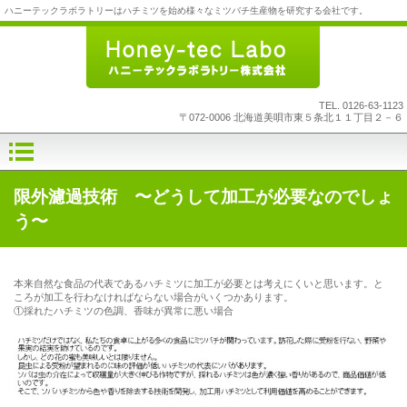
ハニーテックラボラトリーはハチミツを始め様々なミツバチ生産物を研究する会社です。
TEL.
0126-63-1123
〒072-0006 北海道美唄市東５条北１１丁目２－６
限外濾過技術 〜どうして加工が必要なのでしょ
う〜
本来自然な食品の代表であるハチミツに加工が必要とは考えにくいと思います。と
ころが加工を行わなければならない場合がいくつかあります。
①採れたハチミツの色調、香味が異常に悪い場合